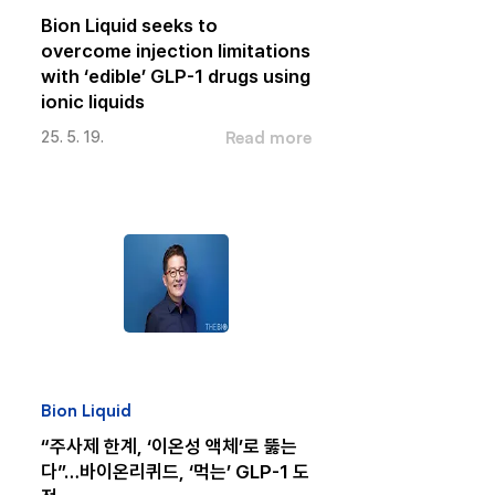
Bion Liquid seeks to
overcome injection limitations
with ‘edible’ GLP-1 drugs using
ionic liquids
Read more
25. 5. 19.
Bion Liquid
“주사제 한계, ‘이온성 액체’로 뚫는
다”…바이온리퀴드, ‘먹는’ GLP-1 도